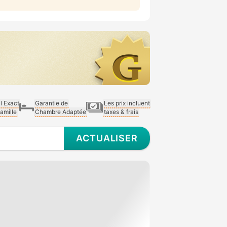
al Exact
Garantie de
Les prix incluent
Famille
Chambre Adaptée
taxes & frais
ACTUALISER