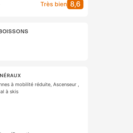
8,6
S
Très bien
 BOISSONS
ÉNÉRAUX
es à mobilité réduite, Ascenseur ,
l à skis