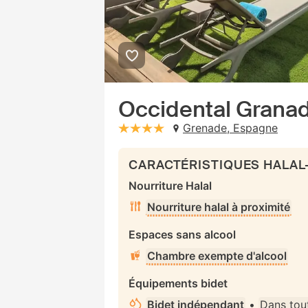
Occidental Grana
Grenade, Espagne
stars: 4
CARACTÉRISTIQUES HALAL
Nourriture Halal
Nourriture halal à proximité
Espaces sans alcool
Chambre exempte d'alcool
Équipements bidet
Bidet indépendant
•
Dans tou