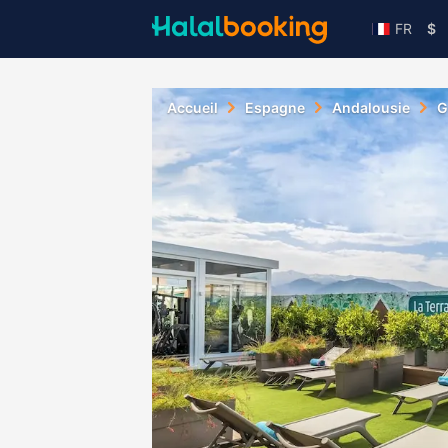
FR
$
Accueil
Espagne
Andalousie
G