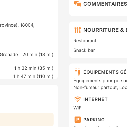
COMMENTAIRE
rovince), 18004,
NOURRITURE &
Restaurant
Snack bar
, Grenade
20 min (
13 mi
)
1 h 32 min (
85 mi
)
ÉQUIPEMENTS G
1 h 47 min (
110 mi
)
Équipements pour personn
Non-fumeur partout, Loca
INTERNET
WiFi
PARKING