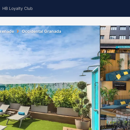
HB Loyalty Club
renade
Occidental Granada