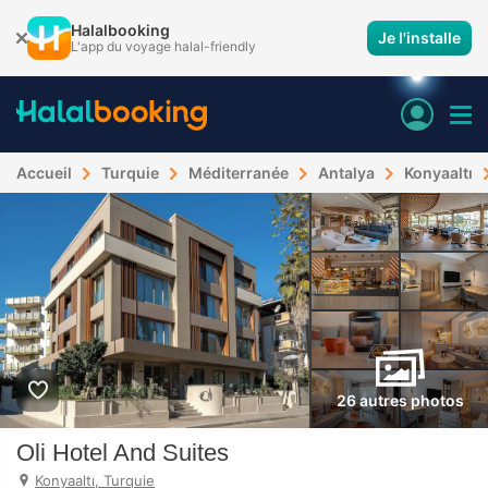
Halalbooking
Je l'installe
L'app du voyage halal-friendly
Accueil
Turquie
Méditerranée
Antalya
Konyaaltı
26 autres photos
Oli Hotel And Suites
Konyaaltı, Turquie