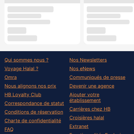
Qui sommes nous ?
Nos Newsletters
Voyage Halal ?
Nos eNews
Omra
Communiqués de presse
Nous alignons nos prix
Devenir une agence
HB Loyalty Club
Ajouter votre
établissement
Correspondance de statut
Carrières chez HB
Conditions de réservation
Croisières halal
Charte de confidentialité
Extranet
FAQ