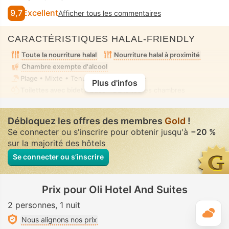
9,7
Excellent
Afficher tous les commentaires
CARACTÉRISTIQUES HALAL-FRIENDLY
Toute la nourriture halal
Nourriture halal à proximité
Chambre exempte d'alcool
Plage
• Mixte • Tenue de bain modeste
Plus d'infos
Toilettes avec bidet à buse
• Dans toutes chambres
Débloquez les offres des membres
Gold
!
Se connecter ou s'inscrire pour obtenir jusqu'à
−20 %
sur la majorité des hôtels
Se connecter ou s’inscrire
Prix pour Oli Hotel And Suites
2 personnes
1 nuit
M
Nous alignons nos prix