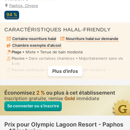
Paphos, Chypre
94 %
CARACTÉRISTIQUES HALAL-FRIENDLY
Certaine nourriture halal
Nourriture halal sur demande
Chambre exempte d'alcool
Plage
• Mixte • Tenue de bain modeste
Piscine
• Dans certaines chambres • Majoritairement sans vis
à vis
Piscine extérieure
• Mixte • Tenue de bain modeste
Plus d'infos
Piscine intérieure
• Mixte • Tenue de bain modeste
Massage
• Privé(e) • Absence complète de vis à vis
Toilettes avec bidet à buse
• Dans toutes chambres
Économisez
2 %
ou plus à cet établissement
Inscription gratuite, remise
Gold
immédiate
Se connecter ou s’inscrire
Prix pour Olympic Lagoon Resort - Paphos