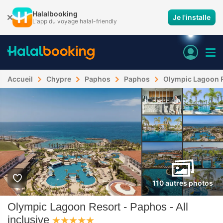
Halalbooking
Je l'installe
L'app du voyage halal-friendly
Accueil
Chypre
Paphos
Paphos
Olympic Lagoon Re
110 autres photos
Olympic Lagoon Resort - Paphos - All
inclusive