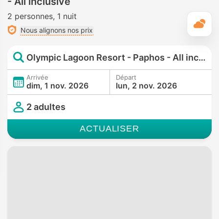
- All inclusive
2 personnes
1 nuit
M
Nous alignons nos prix
Olympic Lagoon Resort - Paphos - All inclusive
Arrivée
Départ
dim, 1 nov. 2026
lun, 2 nov. 2026
2 adultes
ACTUALISER