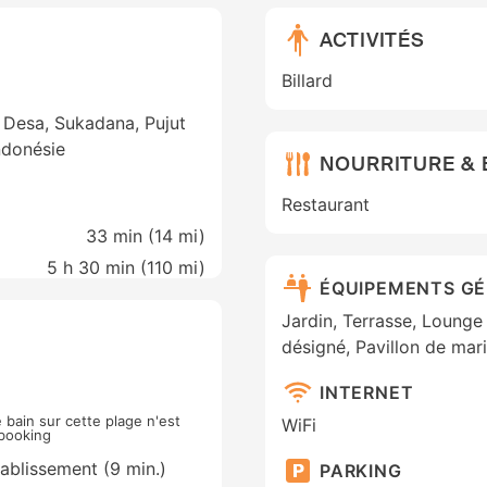
ACTIVITÉS
Billard
 Desa, Sukadana, Pujut
Indonésie
NOURRITURE &
Restaurant
33 min (
14 mi
)
5 h 30 min (
110 mi
)
ÉQUIPEMENTS G
Jardin, Terrasse, Lounge
désigné, Pavillon de mar
INTERNET
 bain sur cette plage n'est
WiFi
lbooking
tablissement (9 min.)
PARKING