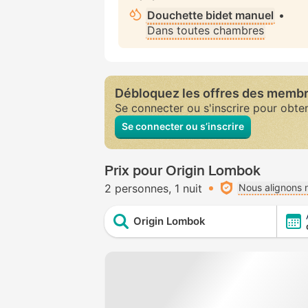
Douchette bidet manuel
•
Dans toutes chambres
Débloquez les offres des memb
Se connecter ou s'inscrire pour obte
Se connecter ou s’inscrire
Prix pour Origin Lombok
2 personnes
1 nuit
Nous alignons n
Origin Lombok