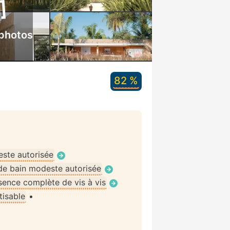
 photos
82 %
ste autorisée
de bain modeste autorisée
ence complète de vis à vis
tisable
•