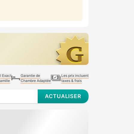
al Exact
Garantie de
Les prix incluent
Famille
Chambre Adaptée
taxes & frais
ACTUALISER