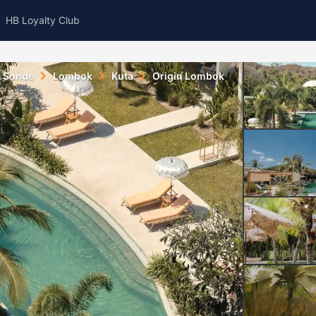
HB Loyalty Club
la Sonde
Lombok
Kuta
Origin Lombok