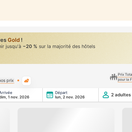
res
Gold
!
nir jusqu'à
−20 %
sur la majorité des hôtels
Prix Tot
pour la 
Météo typique
os prix
Arrivée
Départ
2 adultes
dim, 1 nov. 2026
lun, 2 nov. 2026