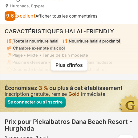
Hurghada, Égypte
9,6
Excellent
Afficher tous les commentaires
CARACTÉRISTIQUES HALAL-FRIENDLY
Toute la nourriture halal
Nourriture halal à proximité
Chambre exempte d'alcool
Plage
• Mixte • Tenue de bain modeste
Piscine extérieure
• Mixte • Tenue de bain modeste
Plus d'infos
Douchette bidet manuel
• Dans toutes chambres
Économisez
3 %
ou plus à cet établissement
Inscription gratuite, remise
Gold
immédiate
Se connecter ou s’inscrire
Prix pour Pickalbatros Dana Beach Resort -
Hurghada
2 personnes
1 nuit