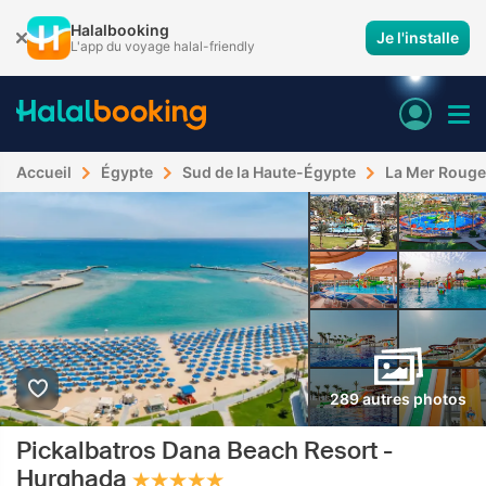
Halalbooking
Je l'installe
L'app du voyage halal-friendly
Accueil
Égypte
Sud de la Haute-Égypte
La Mer Rouge
289 autres photos
Pickalbatros Dana Beach Resort -
Hurghada