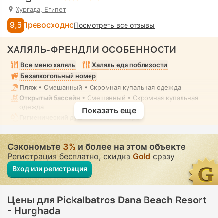
Хургада, Египет
9,6
Превосходно
Посмотреть все отзывы
ХАЛЯЛЬ-ФРЕНДЛИ ОСОБЕННОСТИ
Все меню халяль
Халяль еда поблизости
Безалкогольный номер
Пляж
• Смешанный • Скромная купальная одежда
Открытый бассейн
• Смешанный • Скромная купальная
одежда
Показать еще
Гигиенический душ
• Во всех номерах
Сэкономьте
3%
и более на этом объекте
Регистрация бесплатно, скидка
Gold
сразу
Вход или регистрация
Цены для Pickalbatros Dana Beach Resort
- Hurghada