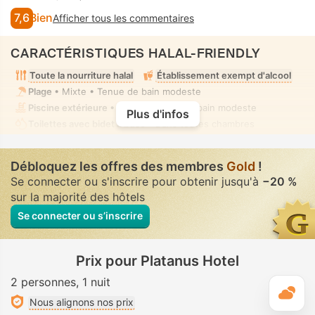
7,6
Bien
Afficher tous les commentaires
CARACTÉRISTIQUES HALAL-FRIENDLY
Toute la nourriture halal
Établissement exempt d'alcool
Plage
• Mixte • Tenue de bain modeste
Piscine extérieure
• Mixte • Tenue de bain modeste
Plus d'infos
Toilettes avec bidet à buse
• Dans toutes chambres
Débloquez les offres des membres
Gold
!
Se connecter ou s'inscrire pour obtenir jusqu'à
−20 %
sur la majorité des hôtels
Se connecter ou s’inscrire
Prix pour Platanus Hotel
2 personnes
1 nuit
M
Nous alignons nos prix