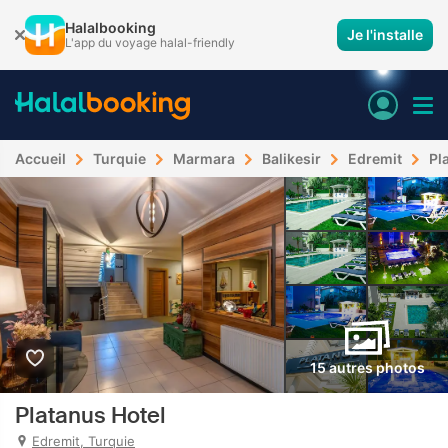
Halalbooking
Je l'installe
L'app du voyage halal-friendly
Accueil
Turquie
Marmara
Balikesir
Edremit
Pl
15 autres photos
Platanus Hotel
Edremit, Turquie