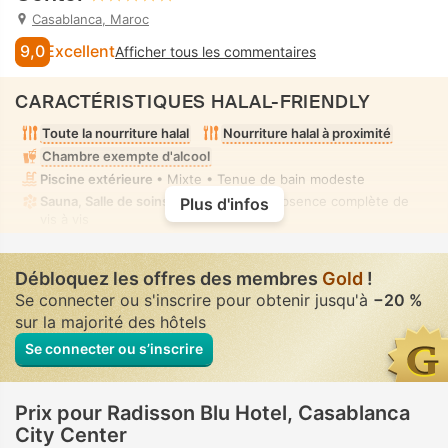
Casablanca, Maroc
9,0
Excellent
Afficher tous les commentaires
CARACTÉRISTIQUES HALAL-FRIENDLY
Toute la nourriture halal
Nourriture halal à proximité
Chambre exempte d'alcool
Piscine extérieure
• Mixte • Tenue de bain modeste
Sauna, Salle de soins spa
• Privé(e) • Absence complète de
Plus d'infos
vis à vis
Débloquez les offres des membres
Gold
!
Se connecter ou s'inscrire pour obtenir jusqu'à
−20 %
sur la majorité des hôtels
Se connecter ou s’inscrire
Prix pour Radisson Blu Hotel, Casablanca
City Center