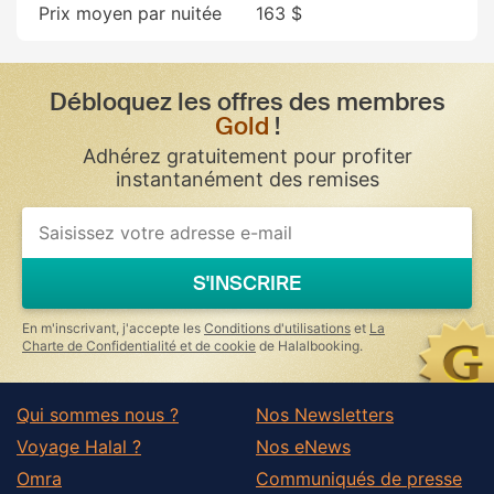
Prix moyen par nuitée
163 $
Débloquez les offres des membres
Gold
!
Adhérez gratuitement pour profiter
instantanément des remises
If
you
are
a
S'INSCRIRE
human,
ignore
this
En m'inscrivant, j'accepte les
Conditions d'utilisations
et
La
field
Charte de Confidentialité et de cookie
de Halalbooking.
Qui sommes nous ?
Nos Newsletters
Voyage Halal ?
Nos eNews
Omra
Communiqués de presse