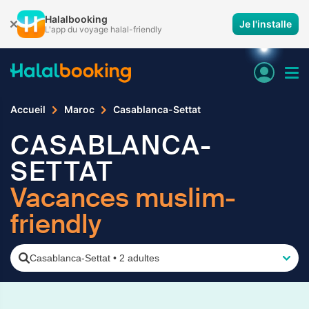
Halalbooking
Je l'installe
L'app du voyage halal-friendly
Accueil
Maroc
Casablanca-Settat
CASABLANCA-
SETTAT
Vacances muslim-
friendly
Casablanca-Settat
•
2 adultes