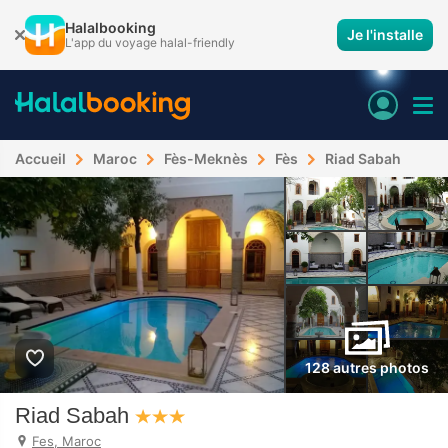
Halalbooking
Je l'installe
L'app du voyage halal-friendly
Accueil
Maroc
Fès-Meknès
Fès
Riad Sabah
128 autres photos
Riad Sabah
Fes, Maroc