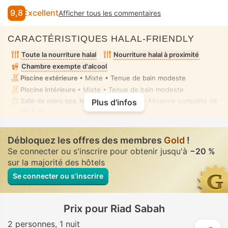
9,8
Excellent
Afficher tous les commentaires
CARACTÉRISTIQUES HALAL-FRIENDLY
Toute la nourriture halal
Nourriture halal à proximité
Chambre exempte d'alcool
Piscine extérieure
• Mixte • Tenue de bain modeste
Piscine intérieure
• Mixte • Tenue de bain modeste
Salle de soins spa, Massage
• Privé(e) • Absence complète de
Plus d'infos
vis à vis
Débloquez les offres des membres
Gold
!
Se connecter ou s'inscrire pour obtenir jusqu'à
−20 %
sur la majorité des hôtels
Se connecter ou s’inscrire
Prix pour Riad Sabah
2 personnes
1 nuit