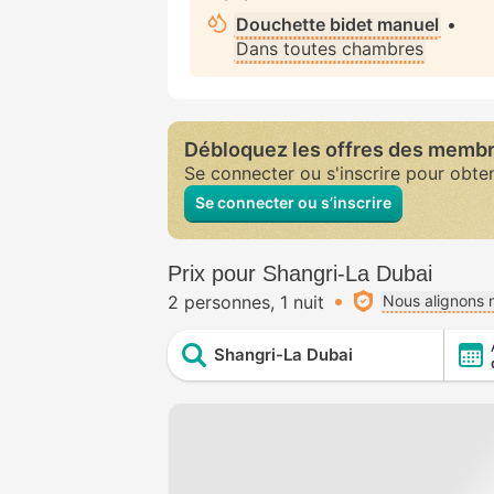
Douchette bidet manuel
•
Dans toutes chambres
Débloquez les offres des memb
Se connecter ou s'inscrire pour obte
Se connecter ou s’inscrire
Prix pour Shangri-La Dubai
2 personnes
1 nuit
Nous alignons n
Shangri-La Dubai