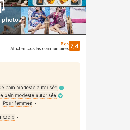
s photos
Bien
7,4
Afficher tous les commentaires
de bain modeste autorisée
e bain modeste autorisée
•
Pour femmes
•
tisable
•