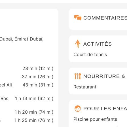
COMMENTAIRE
Dubaï, Émirat Dubaï,
ACTIVITÉS
Court de tennis
23 min (
12 mi
)
NOURRITURE &
37 min (
26 mi
)
el Ali
43 min (
31 mi
)
Restaurant
 Ras
1 h 13 min (
62 mi
)
POUR LES ENF
1 h 20 min (
74 mi
)
Piscine pour enfants
h
1 h 25 min (
76 mi
)