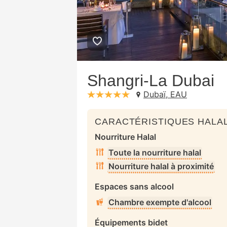
Shangri-La Dubai
Dubaï, EAU
stars: 5
CARACTÉRISTIQUES HALAL
Nourriture Halal
Toute la nourriture halal
Nourriture halal à proximité
Espaces sans alcool
Chambre exempte d'alcool
Équipements bidet