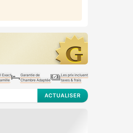
al Exact
Garantie de
Les prix incluent
Famille
Chambre Adaptée
taxes & frais
ACTUALISER