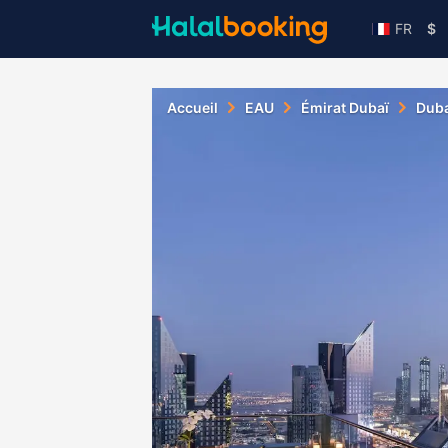
FR
$
Accueil
EAU
Émirat Dubaï
Duba