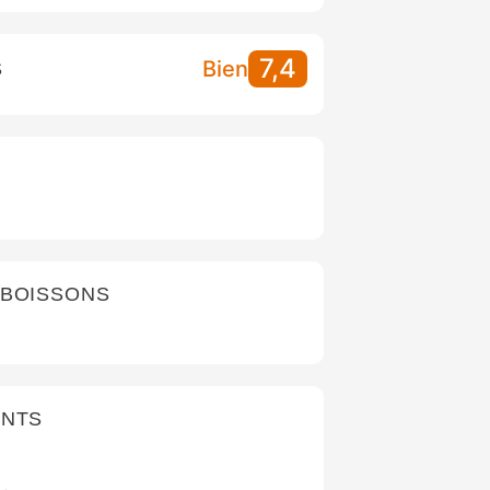
7,4
Bien
S
 BOISSONS
ANTS