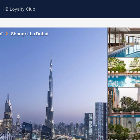
HB Loyalty Club
ï
Shangri-La Dubai