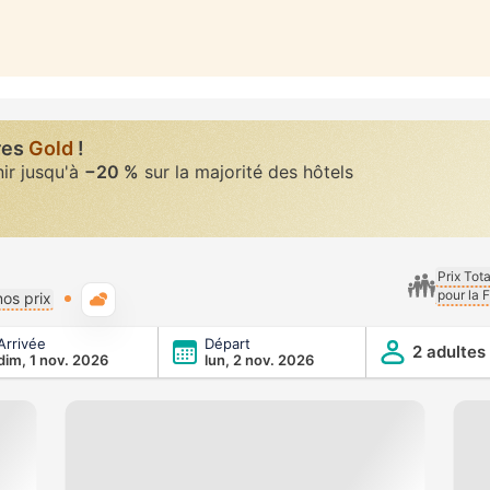
res
Gold
!
nir jusqu'à
−20 %
sur la majorité des hôtels
Prix Tot
pour la 
Météo typique
os prix
Arrivée
Départ
2 adultes
dim, 1 nov. 2026
lun, 2 nov. 2026