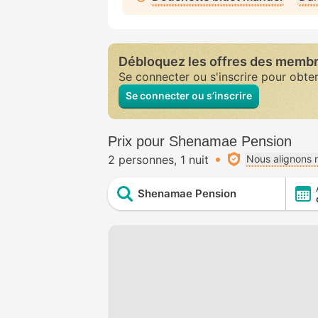
Débloquez les offres des memb
Se connecter ou s'inscrire pour obte
Se connecter ou s’inscrire
Prix pour Shenamae Pension
2 personnes
1 nuit
Nous alignons n
Shenamae Pension