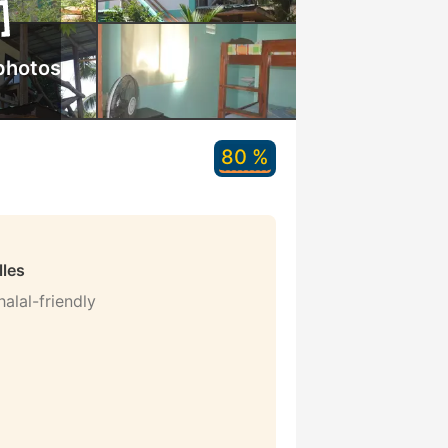
photos
80 %
lles
alal-friendly