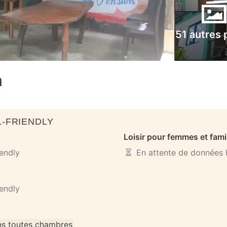
51 autres 
n
-FRIENDLY
Loisir pour femmes et fami
iendly
En attente de données h
iendly
s toutes chambres