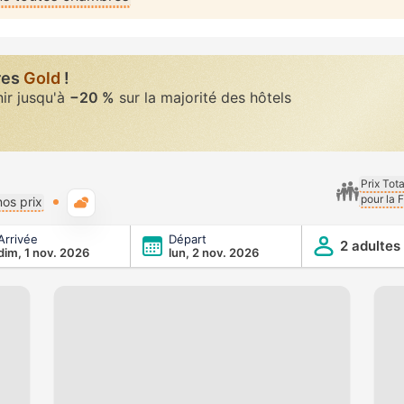
res
Gold
!
nir jusqu'à
−20 %
sur la majorité des hôtels
Prix Tot
pour la 
Météo typique
os prix
Arrivée
Départ
2 adultes
dim, 1 nov. 2026
lun, 2 nov. 2026