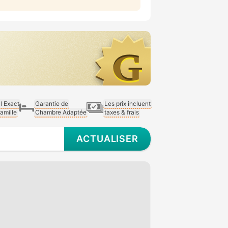
al Exact
Garantie de
Les prix incluent
Famille
Chambre Adaptée
taxes & frais
ACTUALISER