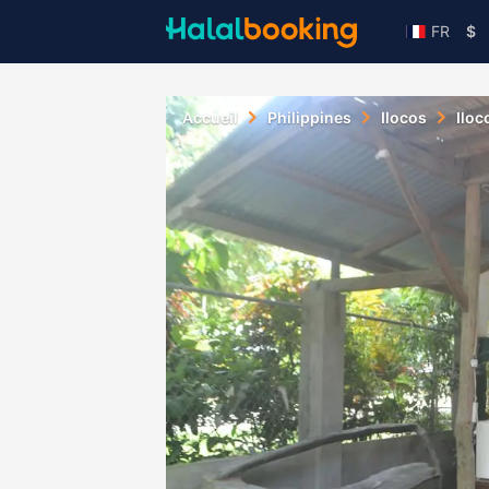
FR
$
Accueil
Philippines
Ilocos
Iloc