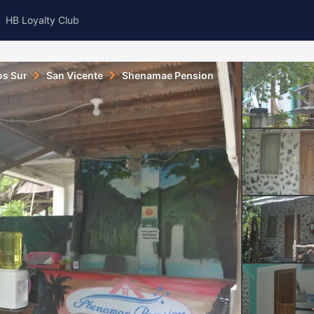
HB Loyalty Club
os Sur
San Vicente
Shenamae Pension