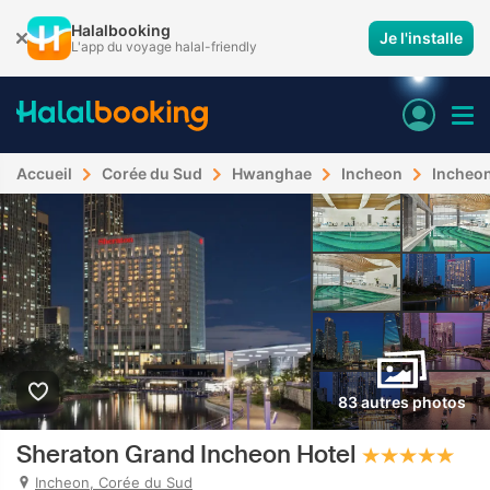
Halalbooking
Je l'installe
L'app du voyage halal-friendly
Accueil
Corée du Sud
Hwanghae
Incheon
Incheo
83 autres photos
Sheraton Grand Incheon Hotel
Incheon, Corée du Sud