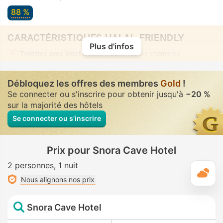
88 %
CARACTÉRISTIQUES HALAL-FRIENDLY
Plus d'infos
Toilettes avec bidet à buse
• Dans toutes chambres
Débloquez les offres des membres
Gold
!
Se connecter ou s'inscrire pour obtenir jusqu'à
−20 %
sur la majorité des hôtels
Se connecter ou s’inscrire
Prix pour Snora Cave Hotel
2 personnes
1 nuit
M
Nous alignons nos prix
Snora Cave Hotel