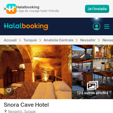
Halalbooking
Je l'installe
L'app du voyage halal-friendly
Accueil
Turquie
Anatolie Centrale
Nevsehir
Nevse
123 autres photos
Snora Cave Hotel
Nevsehir, Turquie