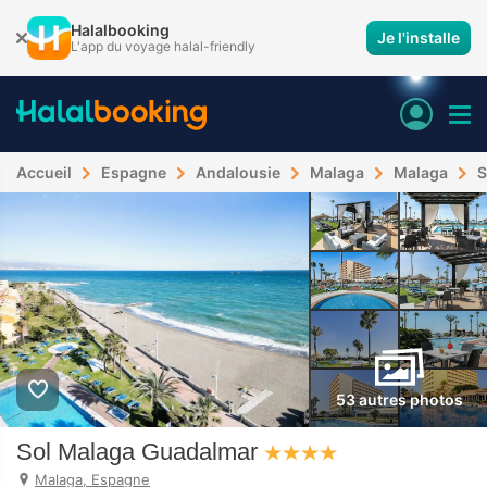
Halalbooking
Je l'installe
L'app du voyage halal-friendly
Accueil
Espagne
Andalousie
Malaga
Malaga
S
53 autres photos
Sol Malaga Guadalmar
Malaga, Espagne