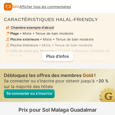
7,3
Bien
Afficher tous les commentaires
CARACTÉRISTIQUES HALAL-FRIENDLY
Chambre exempte d'alcool
Plage
• Mixte • Tenue de bain modeste
Piscine extérieure
• Mixte • Tenue de bain modeste
Piscine intérieure
• Mixte • Tenue de bain modeste
Salle de soins spa, Massage
• Privé(e) • Absence complète de
vis à vis
Plus d'infos
Aucune provision de nourriture halal dans l'établissement ou à
proximité
Débloquez les offres des membres
Gold
!
Se connecter ou s'inscrire pour obtenir jusqu'à
−20 %
sur la majorité des hôtels
Se connecter ou s’inscrire
Prix pour Sol Malaga Guadalmar