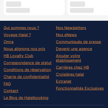
Qui sommes nous ?
Nos Newsletters
Voyage Halal ?
Nos eNews
Omra
Communiqués de presse
Nous alignons nos prix
Devenir une agence
HB Loyalty Club
Ajouter votre
établissement
Correspondance de statut
Carrières chez HB
Conditions de réservation
Croisières halal
Charte de confidentialité
Extranet
FAQ
Fonctionnalités Exclusives
Contact
Le Blog de Halalbooking