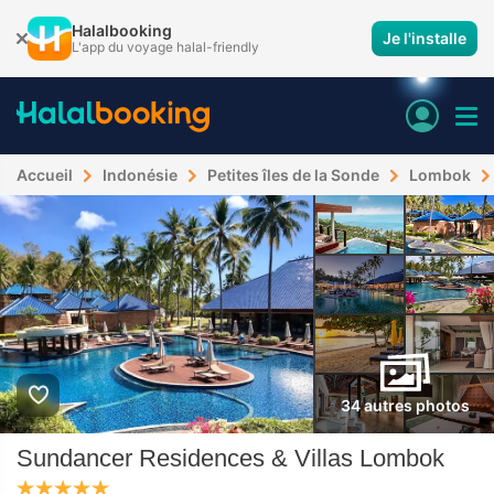
Halalbooking
Je l'installe
L'app du voyage halal-friendly
Accueil
Indonésie
Petites îles de la Sonde
Lombok
34 autres photos
Sundancer Residences & Villas Lombok