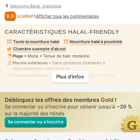
Sekotong Barat, Indonésie
9,8
Excellent
Afficher tous les commentaires
CARACTÉRISTIQUES HALAL-FRIENDLY
Toute la nourriture halal
Nourriture halal à proximité
Chambre exempte d'alcool
Plage
• Mixte • Tenue de bain modeste
Piscine extérieure
• Dans certaines chambres •
Majoritairement sans vis à vis
Piscine extérieure
• Mixte • Tenue de bain modeste
Plus d'infos
Spa
• Privé(e) • Absence complète de vis à vis
Centre Spa, Sauna, Bain de vapeur, Bain à remous/jacuzzi,
Fitness, Salle de soins spa, Massage
• Privé(e) • Absence
Débloquez les offres des membres
Gold
!
complète de vis à vis
Se connecter ou s'inscrire pour obtenir jusqu'à
−20 %
Douchette bidet manuel
• Dans toutes chambres
sur la majorité des hôtels
Se connecter ou s’inscrire