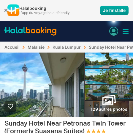
Halalbooking
Je l'installe
L'app du voyage halal-friendly
Accueil
Malaisie
Kuala Lumpur
Sunday Hotel Near Pe
129 autres photos
Sunday Hotel Near Petronas Twin Tower
(Formerly Suasana Suites)