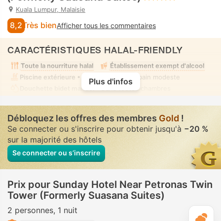
Kuala Lumpur, Malaisie
8,2
Très bien
Afficher tous les commentaires
CARACTÉRISTIQUES HALAL-FRIENDLY
Toute la nourriture halal
Établissement exempt d'alcool
Piscine extérieure
• Mixte • Tenue de bain modeste
Plus d'infos
Douchette bidet manuel
• Dans toutes chambres
Débloquez les offres des membres
Gold
!
Se connecter ou s'inscrire pour obtenir jusqu'à
−20 %
sur la majorité des hôtels
Se connecter ou s’inscrire
Prix pour Sunday Hotel Near Petronas Twin
Tower (Formerly Suasana Suites)
2 personnes
1 nuit
M