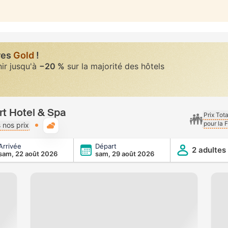
res
Gold
!
nir jusqu'à
−20 %
sur la majorité des hôtels
rt Hotel & Spa
Prix Tot
pour la 
Météo typique
 nos prix
Arrivée
Départ
a
2 adultes
sam, 22 août 2026
sam, 29 août 2026