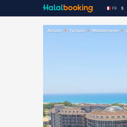
FR
$
Accueil
Turquie
Méditerranée