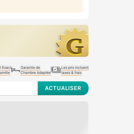
al Exact
Garantie de
Les prix incluent
Famille
Chambre Adaptée
taxes & frais
ACTUALISER