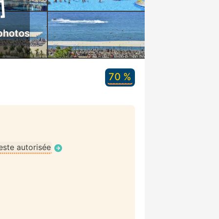
photos
70 %
ste autorisée