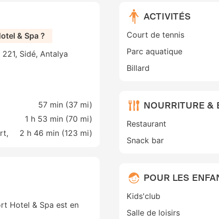
ACTIVITÉS
Court de tennis
otel & Spa ?
Parc aquatique
 221, Sidé, Antalya
Billard
NOURRITURE &
57 min (
37 mi
)
1 h 53 min (
70 mi
)
Restaurant
rt,
2 h 46 min (
123 mi
)
Snack bar
POUR LES ENFA
Kids'club
ort Hotel & Spa est en
Salle de loisirs