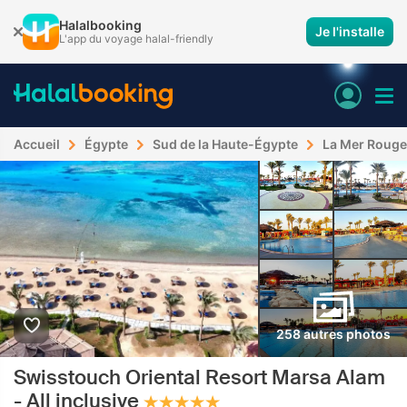
Halalbooking
Je l'installe
L'app du voyage halal-friendly
Accueil
Égypte
Sud de la Haute-Égypte
La Mer Rouge
258 autres photos
Swisstouch Oriental Resort Marsa Alam
- All inclusive