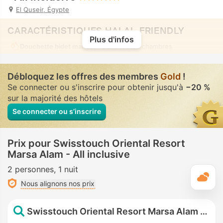
El Quseir, Égypte
CARACTÉRISTIQUES HALAL-FRIENDLY
Plus d'infos
Douchette bidet manuel
• Dans toutes chambres
Débloquez les offres des membres
Gold
!
Se connecter ou s'inscrire pour obtenir jusqu'à
−20 %
sur la majorité des hôtels
Se connecter ou s’inscrire
Prix pour Swisstouch Oriental Resort
Marsa Alam - All inclusive
2 personnes
1 nuit
M
Nous alignons nos prix
Swisstouch Oriental Resort Marsa Alam - All inclusive