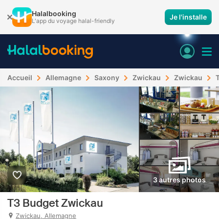
Halalbooking
Je l'installe
L'app du voyage halal-friendly
Accueil
Allemagne
Saxony
Zwickau
Zwickau
3 autres photos
T3 Budget Zwickau
Zwickau, Allemagne