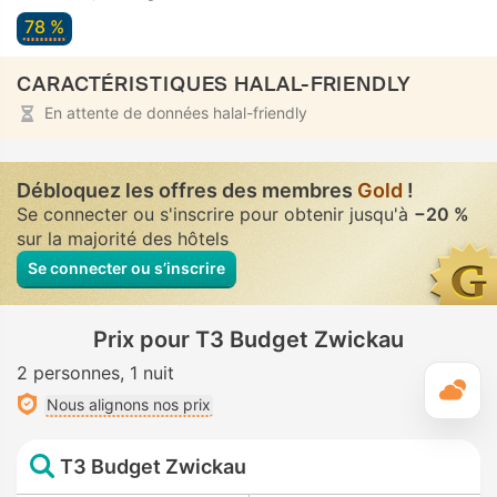
78 %
CARACTÉRISTIQUES HALAL-FRIENDLY
En attente de données halal-friendly
Débloquez les offres des membres
Gold
!
Se connecter ou s'inscrire pour obtenir jusqu'à
−20 %
sur la majorité des hôtels
Se connecter ou s’inscrire
Prix pour T3 Budget Zwickau
2 personnes
1 nuit
M
Nous alignons nos prix
T3 Budget Zwickau