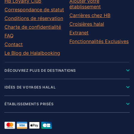
HB Loyalty Club
Ajouter votre
Osnabrueck
établissement
Correspondance de statut
Osterholz
Carrières chez HB
Conditions de réservation
Peine
Croisières halal
Charte de confidentialité
Rotenburg
Extranet
FAQ
Rotenburg an der Wümme
Fonctionnalités Exclusives
Contact
Salzgitter
Le Blog de Halalbooking
Schaumburg
Stade
DÉCOUVREZ PLUS DE DESTINATIONS
Uelzen
Vechta
IDÉES DE VOYAGES HALAL
Verden
Wesermarsch
ÉTABLISSEMENTS PRISÉS
Wilhelmshaven
Wittmund
Wolfenbüttel
Wolfsburg