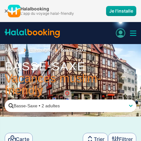
Halalbooking
Je l'installe
L'app du voyage halal-friendly
Accueil
Allemagne
Basse-Saxe
BASSE-SAXE
Vacances muslim-
friendly
Basse-Saxe
•
2 adultes
Carte
Trier
Filtrer