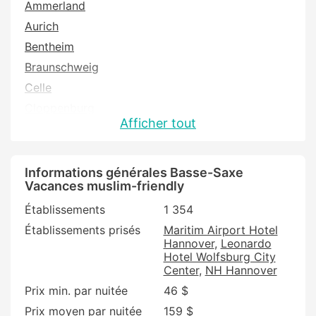
Ammerland
Aurich
Bentheim
Braunschweig
Celle
Cloppenburg
Afficher tout
County of Bentheim
Cuxhaven
Delmenhorst
Informations générales Basse-Saxe
Vacances muslim-friendly
Diepholz
Établissements
1 354
Emden
Établissements prisés
Maritim Airport Hotel
Emsland
Hannover
Leonardo
Friesland
Hotel Wolfsburg City
Center
NH Hannover
Gifhorn
Prix min. par nuitée
46 $
Goslar
Prix moyen par nuitée
159 $
Göttingen