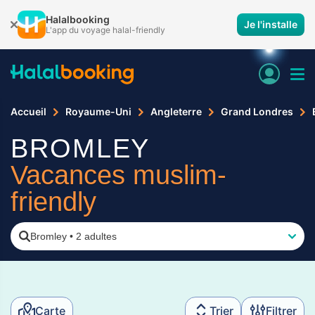
Halalbooking
Je l'installe
L'app du voyage halal-friendly
Accueil
Royaume-Uni
Angleterre
Grand Londres
BROMLEY
Vacances muslim-
friendly
Bromley
•
2 adultes
Carte
Trier
Filtrer