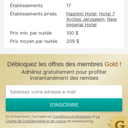
Établissements
17
Établissements prisés
Hashimi Hotel
Hotel 7
Arches Jerusalem
New
Imperial Hotel
Prix min. par nuitée
100 $
Prix moyen par nuitée
209 $
Débloquez les offres des membres
Gold
!
Adhérez gratuitement pour profiter
instantanément des remises
If
you
are
a
S'INSCRIRE
human,
ignore
this
En m'inscrivant, j'accepte les
Conditions d'utilisations
et
La
field
Charte de Confidentialité et de cookie
de Halalbooking.