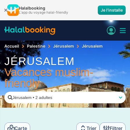
Halalbooking
Je l'installe
L'app du voyage halal-friendly
Accueil
Palestine
Jérusalem
Jérusalem
JÉRUSALEM
Vacances muslim-
friendly
Jérusalem
•
2 adultes
Carte
Trier
Filtrer