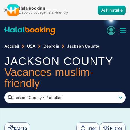
Halalbooking
Je l'installe
L'app du voyage halal-friendly
Accueil
USA
Georgia
Jackson County
JACKSON COUNTY
Vacances muslim-
friendly
Jackson County
•
2 adultes
Carte
Trier
Filtrer