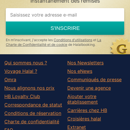
instantanément des remises
If
you
are
a
S'INSCRIRE
human,
ignore
this
En m'inscrivant, j'accepte les
Conditions d'utilisations
et
La
field
Charte de Confidentialité et de cookie
de Halalbooking.
Qui sommes nous ?
Nos Newsletters
Voyage Halal ?
Nos eNews
Omra
Communiqués de presse
Nous alignons nos prix
Devenir une agence
HB Loyalty Club
Ajouter votre
établissement
Correspondance de statut
Carrières chez HB
Conditions de réservation
Croisières halal
Charte de confidentialité
Extranet
FAQ