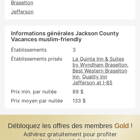
Braselton
Jefferson
Informations générales Jackson County
Vacances muslim-friendly
Établissements
3
Établissements prisés
La Quinta Inn & Suites
by Wyndham Braselton
Best Western Braselton
Inn
Quality Inn
Jefferson at I-85
Prix min. par nuitée
89 $
Prix moyen par nuitée
133 $
Débloquez les offres des membres
Gold
!
Adhérez gratuitement pour profiter