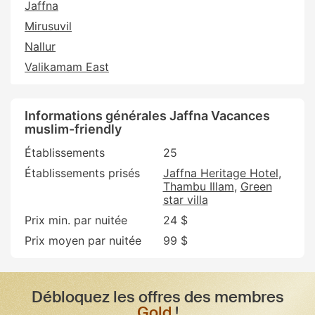
Jaffna
Mirusuvil
Nallur
Valikamam East
Informations générales Jaffna Vacances
muslim-friendly
Établissements
25
Établissements prisés
Jaffna Heritage Hotel
Thambu Illam
Green
star villa
Prix min. par nuitée
24 $
Prix moyen par nuitée
99 $
Débloquez les offres des membres
Gold
!