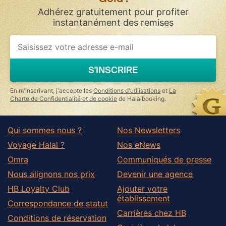
Adhérez gratuitement pour profiter
instantanément des remises
S'INSCRIRE
En m'inscrivant, j'accepte les
Conditions d'utilisations
et
La
Charte de Confidentialité et de cookie
de Halalbooking.
Qui sommes nous ?
Nos Newsletters
Voyage Halal ?
Nos eNews
Omra
Communiqués de presse
Nous alignons nos prix
Devenir une agence
HB Loyalty Club
Ajouter votre
établissement
Correspondance de statut
Carrières chez HB
Conditions de réservation