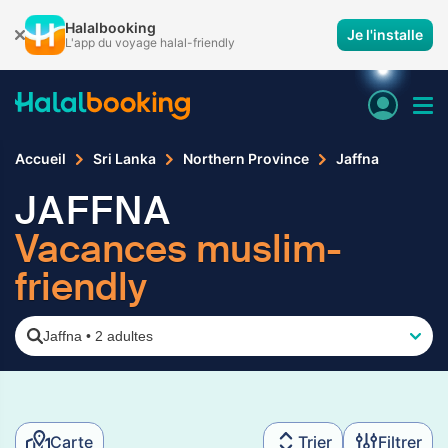
Halalbooking
Je l'installe
L'app du voyage halal-friendly
Accueil
Sri Lanka
Northern Province
Jaffna
JAFFNA
Vacances muslim-
friendly
Jaffna
•
2 adultes
Carte
Trier
Filtrer