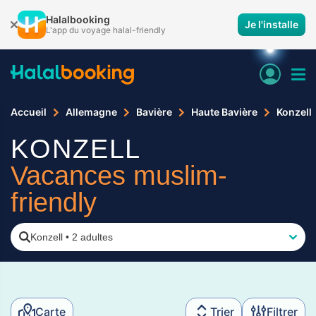
Halalbooking
Je l'installe
L'app du voyage halal-friendly
Accueil
Allemagne
Bavière
Haute Bavière
Konzell
KONZELL
Vacances muslim-
friendly
Konzell
•
2 adultes
Carte
Trier
Filtrer