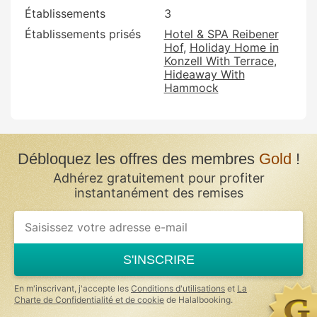
Établissements
3
Établissements prisés
Hotel & SPA Reibener
Hof
Holiday Home in
Konzell With Terrace
Hideaway With
Hammock
Débloquez les offres des membres
Gold
!
Adhérez gratuitement pour profiter
instantanément des remises
If
you
are
a
S'INSCRIRE
human,
ignore
this
En m'inscrivant, j'accepte les
Conditions d'utilisations
et
La
field
Charte de Confidentialité et de cookie
de Halalbooking.