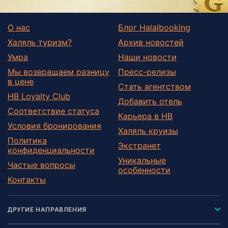
О нас
Блог Halalbooking
Халяль туризм?
Архив новостей
Умра
Наши новости
Мы возвращаем разницу
Пресс-релизы
в цене
Стать агентством
HB Loyalty Club
Добавить отель
Соответствие статуса
Карьера в HB
Условия бронирования
Халяль круизы
Политика
Экстранет
конфиденциальности
Уникальные
Частые вопросы
особенности
Контакты
ДРУГИЕ НАПРАВЛЕНИЯ