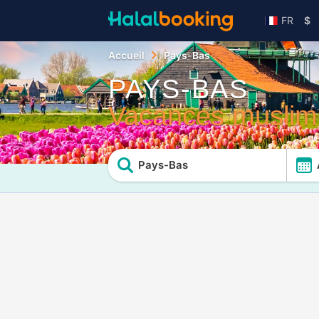
FR
$
Accueil
Pays-Bas
PAYS-BAS
Vacances muslim-
Pays-Bas