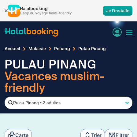
Halalbooking
Je l'installe
L'app du voyage halal-friendly
Accueil
Malaisie
Penang
Pulau Pinang
PULAU PINANG
Vacances muslim-
friendly
Pulau Pinang
•
2 adultes
Carte
Trier
Filtrer