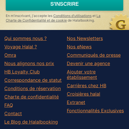
a
S'INSCRIRE
human,
ignore
this
En m'inscrivant, j'accepte les
Conditions d'utilisations
et
La
field
Charte de Confidentialité et de cookie
de Halalbooking.
Qui sommes nous ?
Nos Newsletters
Voyage Halal ?
Nos eNews
Omra
Communiqués de presse
Nous alignons nos prix
Devenir une agence
HB Loyalty Club
Ajouter votre
établissement
Correspondance de statut
Carrières chez HB
Conditions de réservation
Croisières halal
Charte de confidentialité
Extranet
FAQ
Fonctionnalités Exclusives
Contact
Le Blog de Halalbooking