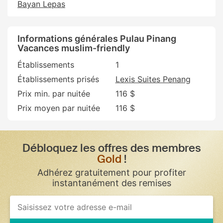
Bayan Lepas
Informations générales Pulau Pinang
Vacances muslim-friendly
Établissements
1
Établissements prisés
Lexis Suites Penang
Prix min. par nuitée
116 $
Prix moyen par nuitée
116 $
Débloquez les offres des membres
Gold
!
Adhérez gratuitement pour profiter
instantanément des remises
If
you
are