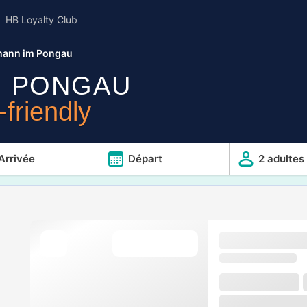
HB Loyalty Club
ohann im Pongau
M PONGAU
friendly
Arrivée
Départ
2 adultes