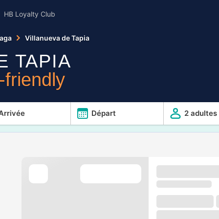
HB Loyalty Club
aga
Villanueva de Tapia
E TAPIA
friendly
Arrivée
Départ
2 adultes