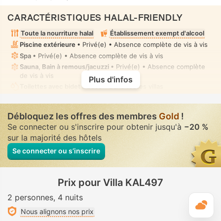
CARACTÉRISTIQUES HALAL-FRIENDLY
Toute la nourriture halal
Établissement exempt d'alcool
Piscine extérieure
• Privé(e) • Absence complète de vis à vis
Spa
• Privé(e) • Absence complète de vis à vis
Sauna, Bain à remous/jacuzzi
• Privé(e) • Absence complète
de vis à vis
Plus d'infos
Toilettes avec bidet à buse
• Dans toutes villas
Débloquez les offres des membres
Gold
!
Se connecter ou s'inscrire pour obtenir jusqu'à
−20 %
sur la majorité des hôtels
Se connecter ou s’inscrire
Prix pour Villa KAL497
2 personnes
4 nuits
M
Nous alignons nos prix