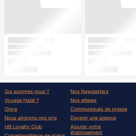
Qui sommes nous ?
Nos Newsletters
Voyage Halal ?
Nos eNews
Omra
Communiqués de presse
Nous alignons nos prix
Devenir une agence
HB Loyalty Club
Ajouter votre
établissement
Correspondance de statut