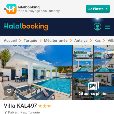
Halalbooking
Je l'installe
L'app du voyage halal-friendly
Accueil
Turquie
Méditerranée
Antalya
Kas
Vil
26 autres photos
Villa KAL497
Kalkan, Kas, Turquie