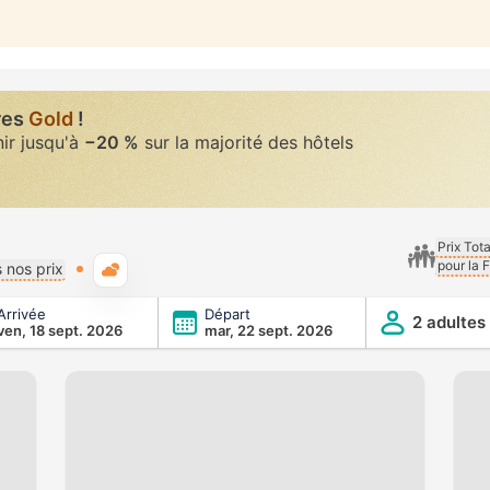
res
Gold
!
nir jusqu'à
−20 %
sur la majorité des hôtels
Prix Tot
pour la 
Météo typique
 nos prix
Arrivée
Départ
2 adultes
ven, 18 sept. 2026
mar, 22 sept. 2026