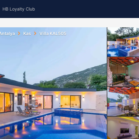
HB Loyalty Club
Antalya
Kas
Villa KAL505