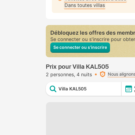
Dans toutes villas
Débloquez les offres des memb
Se connecter ou s'inscrire pour obte
Se connecter ou s’inscrire
Prix pour Villa KAL505
2 personnes
4 nuits
Nous alignons
Villa KAL505