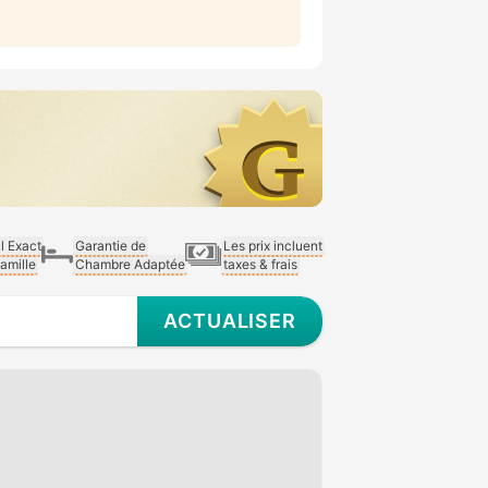
al Exact
Garantie de
Les prix incluent
Famille
Chambre Adaptée
taxes & frais
ACTUALISER