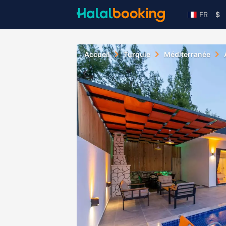
FR
$
Accueil
Turquie
Méditerranée