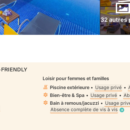
32 autres
-FRIENDLY
Loisir pour femmes et familles
Piscine extérieure
•
Usage privé
•
Bien-être & Spa
•
Usage privé
•
Ab
Bain à remous/jacuzzi
•
Usage priv
Absence complète de vis à vis