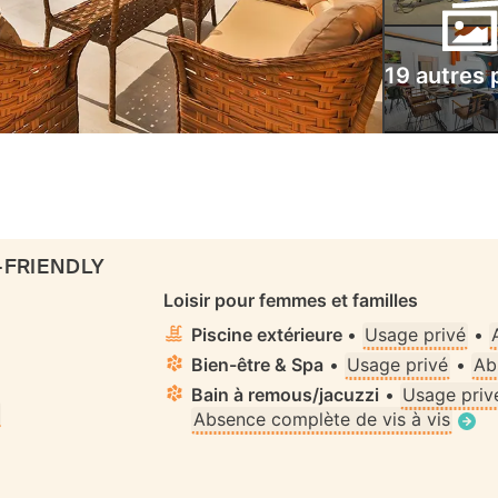
19 autres 
-FRIENDLY
Loisir pour femmes et familles
Piscine extérieure
•
Usage privé
•
Bien-être & Spa
•
Usage privé
•
Ab
Bain à remous/jacuzzi
•
Usage priv
Absence complète de vis à vis