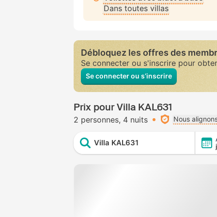
Dans toutes villas
Débloquez les offres des memb
Se connecter ou s'inscrire pour obte
Se connecter ou s’inscrire
Prix pour Villa KAL631
2 personnes
4 nuits
Nous alignons
Villa KAL631