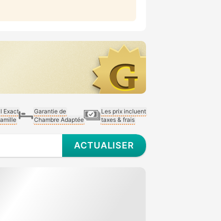
al Exact
Garantie de
Les prix incluent
Famille
Chambre Adaptée
taxes & frais
ACTUALISER