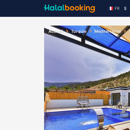
FR
$
Accueil
Turquie
Méditerranée