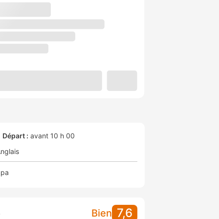
Départ :
avant 10 h 00
nglais
Spa
7,6
S
Bien