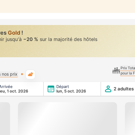
res
Gold
!
nir jusqu'à
−20 %
sur la majorité des hôtels
Prix Tot
pour la 
Météo typique
 nos prix
Arrivée
Départ
2 adultes
jeu, 1 oct. 2026
lun, 5 oct. 2026