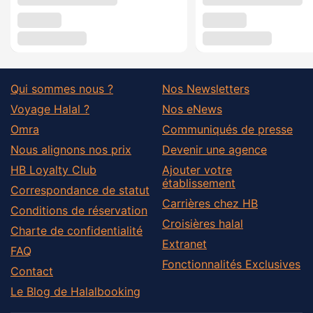
Qui sommes nous ?
Nos Newsletters
Voyage Halal ?
Nos eNews
Omra
Communiqués de presse
Nous alignons nos prix
Devenir une agence
HB Loyalty Club
Ajouter votre
établissement
Correspondance de statut
Carrières chez HB
Conditions de réservation
Croisières halal
Charte de confidentialité
Extranet
FAQ
Fonctionnalités Exclusives
Contact
Le Blog de Halalbooking