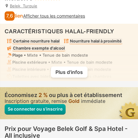
Belek, Turquie
7,6
Bien
Afficher tous les commentaires
CARACTÉRISTIQUES HALAL-FRIENDLY
Certaine nourriture halal
Nourriture halal à proximité
Chambre exempte d'alcool
Plage
• Mixte • Tenue de bain modeste
Piscine extérieure
• Mixte • Tenue de bain modeste
Piscine intérieure
• Mixte • Tenue de bain modeste
Plus d'infos
Toilettes avec bidet à buse
• Dans toutes chambres
Économisez
2 %
ou plus à cet établissement
Inscription gratuite, remise
Gold
immédiate
Se connecter ou s’inscrire
Prix pour Voyage Belek Golf & Spa Hotel -
All inclusive