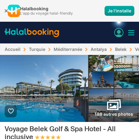
Halalbooking
Je l'installe
L'app du voyage halal-friendly
Accueil
Turquie
Méditerranée
Antalya
Belek
V
188 autres photos
Voyage Belek Golf & Spa Hotel - All
inclusive