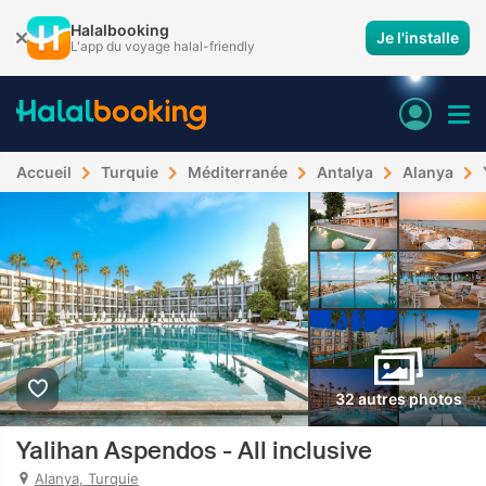
Halalbooking
Je l'installe
L'app du voyage halal-friendly
Accueil
Turquie
Méditerranée
Antalya
Alanya
32 autres photos
Yalihan Aspendos - All inclusive
Alanya, Turquie