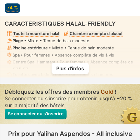
74 %
CARACTÉRISTIQUES HALAL-FRIENDLY
Toute la nourriture halal
Chambre exempte d'alcool
Plage
• Mixte • Tenue de bain modeste
Piscine extérieure
• Mixte • Tenue de bain modeste
Spa
• Pour femmes • Absence complète de vis à vis
Centre Spa, Hammam
• Pour femmes • Absence complète de
vis à vis
Plus d'infos
Toilettes avec bidet à buse
• Dans toutes chambres
Débloquez les offres des membres
Gold
!
Se connecter ou s'inscrire pour obtenir jusqu'à
−20 %
sur la majorité des hôtels
Se connecter ou s’inscrire
Prix pour Yalihan Aspendos - All inclusive