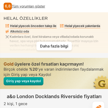
6,8
Tüm yorumları göster
HELAL ÖZELLİKLER
Helal yiyecek önceden talep ile
Helal yiyecek yakınlarda
Alkolsüz oda
Kadınlara özel, özel kiralama veya villada/odada korunaklı
havuz, spa veya plaj bulunmamaktadır. Tesettür mayoya izin
verilen herhangi bir karışık havuz, spa veya plaj
Daha fazla bilgi
bulunmamaktadır
Gold
üyelere özel fırsatları kaçırmayın!
Birçok otelde
%20
'ye varan indirimlerden faydalanmak
için Giriş yap veya Kaydol
Giriş yap veya kaydol
a&o London Docklands Riverside fiyatları
2 kişi
1 gece
G