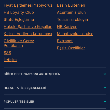
Fiyat Eşitlemesi Yapıyoruz
Basın Bültenleri
HB Loyalty Club
Acentemiz olun
Statü Eşleştirme
Tesisinizi ekleyin
Hukuki Şartlar ve Koşullar
HB Kariyer
Kişisel Verilerin Korunması
Muhafazakar сruise
Gizlilik ve Çerez
Extranet
Politikaları
Eşsiz Özellikler
SSS
İletişim
DİĞER DESTİNASYONLARI KEŞFEDİN
HELAL TATİL SEÇENEKLERİ
POPÜLER TESİSLER