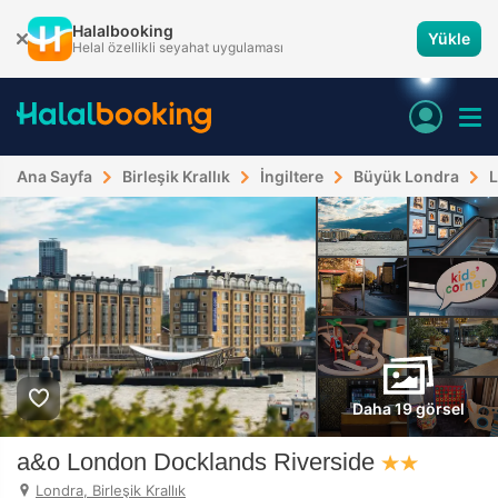
Halalbooking
Yükle
Helal özellikli seyahat uygulaması
Ana Sayfa
Birleşik Krallık
İngiltere
Büyük Londra
Daha 19 görsel
a&o London Docklands Riverside
Londra, Birleşik Krallık