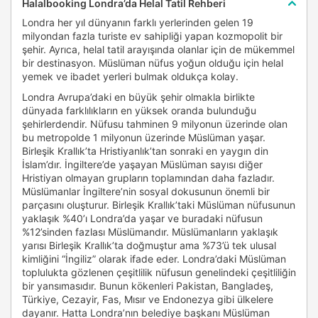
Halalbooking Londra’da Helal Tatil Rehberi
Londra her yıl dünyanın farklı yerlerinden gelen 19
milyondan fazla turiste ev sahipliği yapan kozmopolit bir
şehir. Ayrıca, helal tatil arayışında olanlar için de mükemmel
bir destinasyon. Müslüman nüfus yoğun olduğu için helal
yemek ve ibadet yerleri bulmak oldukça kolay.
Londra Avrupa’daki en büyük şehir olmakla birlikte
dünyada farklılıkların en yüksek oranda bulunduğu
şehirlerdendir. Nüfusu tahminen 9 milyonun üzerinde olan
bu metropolde 1 milyonun üzerinde Müslüman yaşar.
Birleşik Krallık’ta Hristiyanlık’tan sonraki en yaygın din
İslam’dır. İngiltere’de yaşayan Müslüman sayısı diğer
Hristiyan olmayan grupların toplamından daha fazladır.
Müslümanlar İngiltere’nin sosyal dokusunun önemli bir
parçasını oluşturur. Birleşik Krallık’taki Müslüman nüfusunun
yaklaşık %40’ı Londra’da yaşar ve buradaki nüfusun
%12’sinden fazlası Müslümandır. Müslümanların yaklaşık
yarısı Birleşik Krallık’ta doğmuştur ama %73’ü tek ulusal
kimliğini “İngiliz” olarak ifade eder. Londra’daki Müslüman
toplulukta gözlenen çeşitlilik nüfusun genelindeki çeşitliliğin
bir yansımasıdır. Bunun kökenleri Pakistan, Bangladeş,
Türkiye, Cezayir, Fas, Mısır ve Endonezya gibi ülkelere
dayanır. Hatta Londra’nın belediye başkanı Müslüman