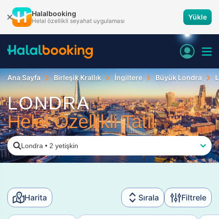
Halalbooking
Yükle
Helal özellikli seyahat uygulaması
Ana Sayfa
Birleşik Krallık
İngiltere
Büyük Londra
LONDRA
Helal Özellikli Tatil
Londra
•
2 yetişkin
Harita
Sırala
Filtrele