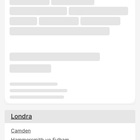
Londra
Camden
Hammersmith ve Fulham