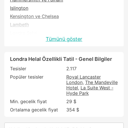
Islington
Kensington ve Chelsea
Lambeth
Londra Şehri
Tümünü göster
Newham
Southwark
Tower Hamlets
Londra Helal Özellikli Tatil - Genel Bilgiler
Westminster
Tesisler
2.117
Popüler tesisler
Royal Lancaster
London
The Mandeville
Hotel
La Suite West -
Hyde Park
Min. gecelik fiyat
29 $
Ortalama gecelik fiyat
354 $