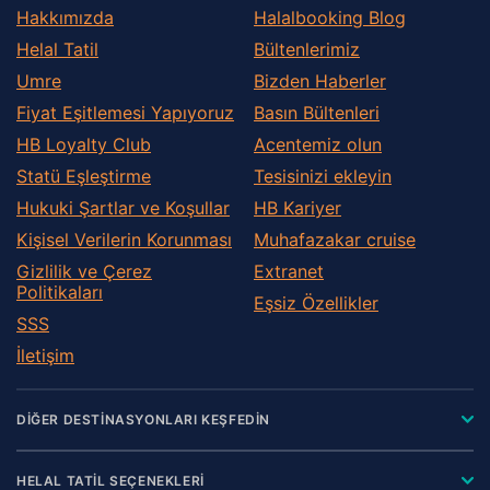
Hakkımızda
Halalbooking Blog
Helal Tatil
Bültenlerimiz
Umre
Bizden Haberler
Fiyat Eşitlemesi Yapıyoruz
Basın Bültenleri
HB Loyalty Club
Acentemiz olun
Statü Eşleştirme
Tesisinizi ekleyin
Hukuki Şartlar ve Koşullar
HB Kariyer
Kişisel Verilerin Korunması
Muhafazakar сruise
Gizlilik ve Çerez
Extranet
Politikaları
Eşsiz Özellikler
SSS
İletişim
DİĞER DESTİNASYONLARI KEŞFEDİN
HELAL TATİL SEÇENEKLERİ