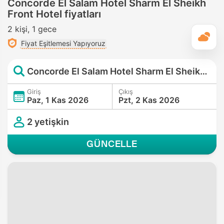
Concorde El Salam Hotel Sharm El Sheikh
Front Hotel fiyatları
2 kişi
1 gece
G
Fiyat Eşitlemesi Yapıyoruz
Concorde El Salam Hotel Sharm El Sheikh Front Hotel
Giriş
Çıkış
Paz, 1 Kas 2026
Pzt, 2 Kas 2026
2 yetişkin
GÜNCELLE