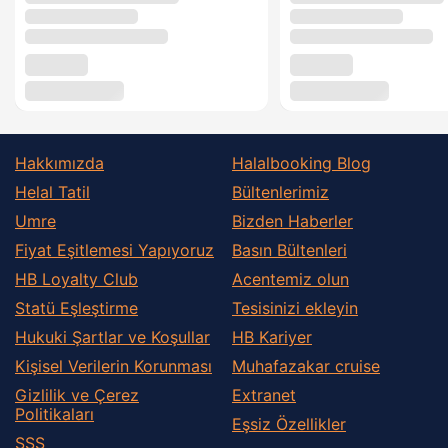
Hakkımızda
Halalbooking Blog
Helal Tatil
Bültenlerimiz
Umre
Bizden Haberler
Fiyat Eşitlemesi Yapıyoruz
Basın Bültenleri
HB Loyalty Club
Acentemiz olun
Statü Eşleştirme
Tesisinizi ekleyin
Hukuki Şartlar ve Koşullar
HB Kariyer
Kişisel Verilerin Korunması
Muhafazakar сruise
Gizlilik ve Çerez
Extranet
Politikaları
Eşsiz Özellikler
SSS