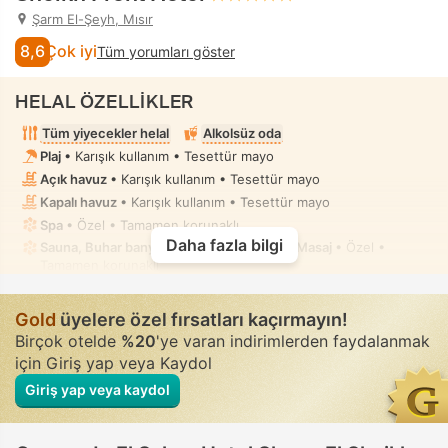
Şarm El-Şeyh, Mısır
8,6
Çok iyi
Tüm yorumları göster
HELAL ÖZELLİKLER
Tüm yiyecekler helal
Alkolsüz oda
Plaj
• Karışık kullanım • Tesettür mayo
Açık havuz
• Karışık kullanım • Tesettür mayo
Kapalı havuz
• Karışık kullanım • Tesettür mayo
Spa
• Özel • Tamamen korunaklı
Daha fazla bilgi
Sauna, Buhar banyosu, Spa küveti/jakuzi, Masaj
• Özel •
Tamamen korunaklı
Hortumlu taharet duşu
• Bazı odalarda
Gold
üyelere özel fırsatları kaçırmayın!
Birçok otelde
%20
'ye varan indirimlerden faydalanmak
için Giriş yap veya Kaydol
Giriş yap veya kaydol