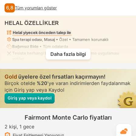
6,8
Tüm yorumları göster
HELAL ÖZELLİKLER
Helal yiyecek önceden talep ile
Spa terapi odası, Masaj
• Özel • Tamamen korunaklı
Bağımsız Bide
• Tüm odalarda
Tesiste herhangi bir alkolsüz alan/düzenleme uygulaması
Daha fazla bilgi
yoktur
Gold
üyelere özel fırsatları kaçırmayın!
Birçok otelde
%20
'ye varan indirimlerden faydalanmak
için Giriş yap veya Kaydol
Giriş yap veya kaydol
Fairmont Monte Carlo fiyatları
2 kişi
1 gece
G
Fiyat Eşitlemesi Yapıyoruz