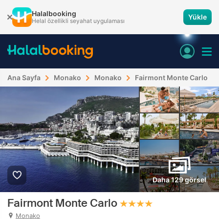
Halalbooking
Yükle
Helal özellikli seyahat uygulaması
Ana Sayfa
Monako
Monako
Fairmont Monte Carlo
Daha 129 görsel
Fairmont Monte Carlo
Monako