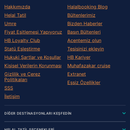
Hakkımızda
Halalbooking Blog
Helal Tatil
Bültenlerimiz
Umre
Bizden Haberler
Fiyat Eşitlemesi Yapıyoruz
Basın Bültenleri
HB Loyalty Club
Acentemiz olun
Statü Eşleştirme
Tesisinizi ekleyin
Hukuki Şartlar ve Koşullar
HB Kariyer
Kişisel Verilerin Korunması
Muhafazakar сruise
Gizlilik ve Çerez
Extranet
Politikaları
Eşsiz Özellikler
SSS
İletişim
DİĞER DESTİNASYONLARI KEŞFEDİN
HELAL TATİL SEÇENEKLERİ