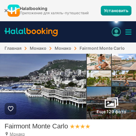
Halalbooking
Установить
Приложение для халяль-путешествий
Главная
Монако
Монако
Fairmont Monte Carlo
Еще 129 фото
Fairmont Monte Carlo
Монако