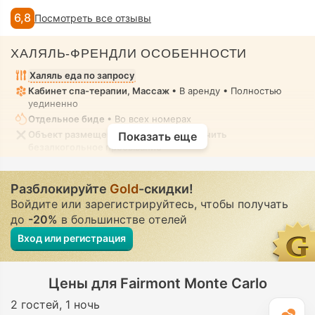
6,8
Посмотреть все отзывы
ХАЛЯЛЬ-ФРЕНДЛИ ОСОБЕННОСТИ
Халяль еда по запросу
Кабинет спа-терапии, Массаж
• В аренду • Полностью
уединенно
Отдельное биде
• Во всех номерах
Объект размещения не может обеспечить
Показать еще
безалкогольное пребывание
Разблокируйте
Gold
-скидки!
Войдите или зарегистрируйтесь, чтобы получать
до
-20%
в большинстве отелей
Вход или регистрация
Цены для Fairmont Monte Carlo
2 гостей
1 ночь