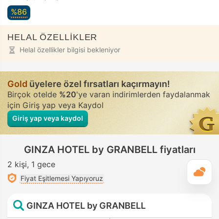
%86
HELAL ÖZELLİKLER
Helal özellikler bilgisi bekleniyor
Gold
üyelere özel fırsatları kaçırmayın!
Birçok otelde
%20
'ye varan indirimlerden faydalanmak
için Giriş yap veya Kaydol
Giriş yap veya kaydol
GINZA HOTEL by GRANBELL fiyatları
2 kişi
1 gece
G
Fiyat Eşitlemesi Yapıyoruz
GINZA HOTEL by GRANBELL