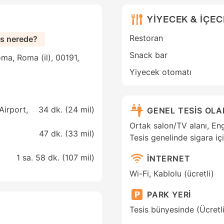
YİYECEK & İÇE
Restoran
ls nerede?
Snack bar
ma, Roma (il), 00191,
Yiyecek otomatı
Airport,
34 dk. (
24 mil
)
GENEL TESİS OL
Ortak salon/TV alanı, Enge
47 dk. (
33 mil
)
Tesis genelinde sigara iç
1 sa. 58 dk. (
107 mil
)
İNTERNET
Wi-Fi, Kablolu (ücretli)
PARK YERİ
Tesis bünyesinde (Ücretl