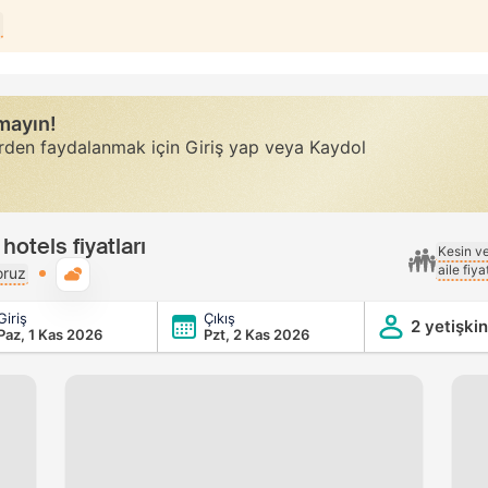
a
rmayın!
erden faydalanmak için Giriş yap veya Kaydol
otels fiyatları
Kesin v
aile fiy
Genel hava durumu
oruz
Giriş
Çıkış
els
2 yetişkin
Paz, 1 Kas 2026
Pzt, 2 Kas 2026