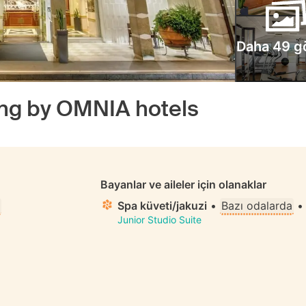
Daha 49 g
ng by OMNIA hotels
Bayanlar ve aileler için olanaklar
Spa küveti/jakuzi
•
Bazı odalarda
Junior Studio Suite