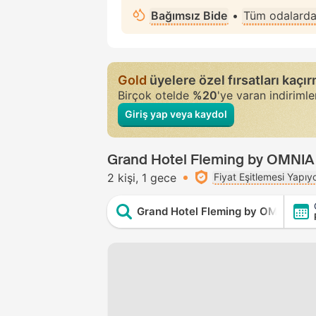
Bağımsız Bide
•
Tüm odalard
Gold
üyelere özel fırsatları kaçı
Birçok otelde
%20
'ye varan indiriml
Giriş yap veya kaydol
Grand Hotel Fleming by OMNIA h
2 kişi
1 gece
Fiyat Eşitlemesi Yapıy
Grand Hotel Fleming by OMNIA hot