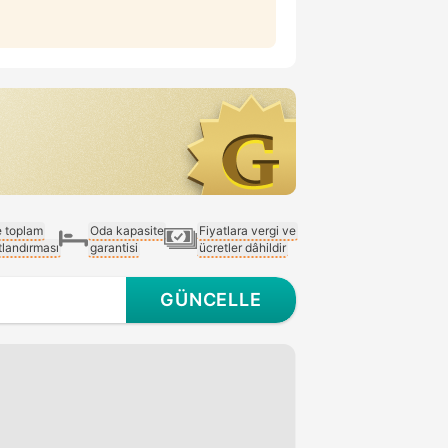
e toplam
Oda kapasite
Fiyatlara vergi ve
atlandırması
garantisi
ücretler dâhildir
GÜNCELLE