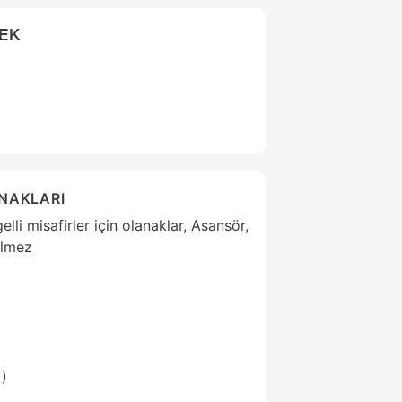
CEK
ANAKLARI
lli misafirler için olanaklar, Asansör,
ilmez
i)