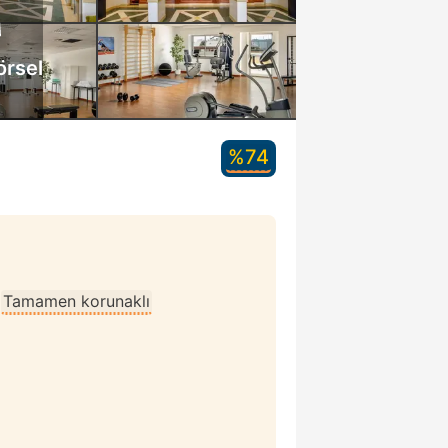
örsel
%74
•
Tamamen korunaklı