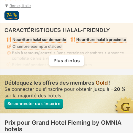
Rome, Italie
74 %
CARACTÉRISTIQUES HALAL-FRIENDLY
Nourriture halal sur demande
Nourriture halal à proximité
Chambre exempte d'alcool
Bain à remous/jacuzzi
• Dans certaines chambres • Absence
complète de vis à vis
Plus d'infos
Bidet indépendant
• Dans toutes chambres
Débloquez les offres des membres
Gold
!
Se connecter ou s'inscrire pour obtenir jusqu'à
−20 %
sur la majorité des hôtels
Se connecter ou s’inscrire
Prix pour Grand Hotel Fleming by OMNIA
hotels