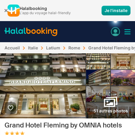
Halalbooking
Je l'installe
L'app du voyage halal-friendly
Accueil
Italie
Latium
Rome
Grand Hotel Fleming b
51 autres photos
Grand Hotel Fleming by OMNIA hotels