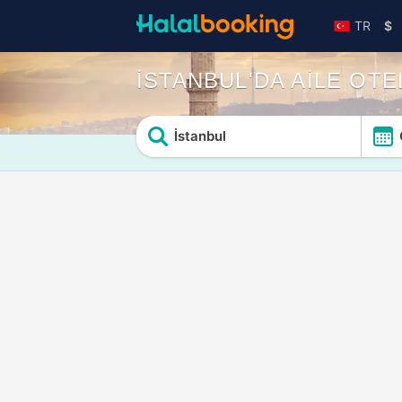
TR
$
İSTANBUL'DA AİLE OTE
İstanbul