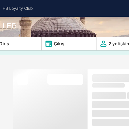
HB Loyalty Club
LLERİ
Giriş
Çıkış
2 yetişkin