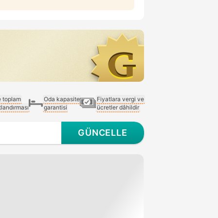
e toplam
Oda kapasite
Fiyatlara vergi ve
atlandırması
garantisi
ücretler dâhildir
GÜNCELLE