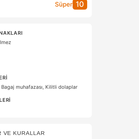
10
Süper
ANAKLARI
ilmez
ERİ
 Bagaj muhafazası, Kilitli dolaplar
LERİ
R VE KURALLAR