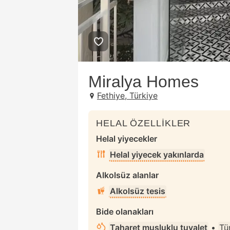
Miralya Homes
Fethiye, Türkiye
HELAL ÖZELLİKLER
Helal yiyecekler
Helal yiyecek yakınlarda
Alkolsüz alanlar
Alkolsüz tesis
Bide olanakları
Taharet musluklu tuvalet
•
Tü