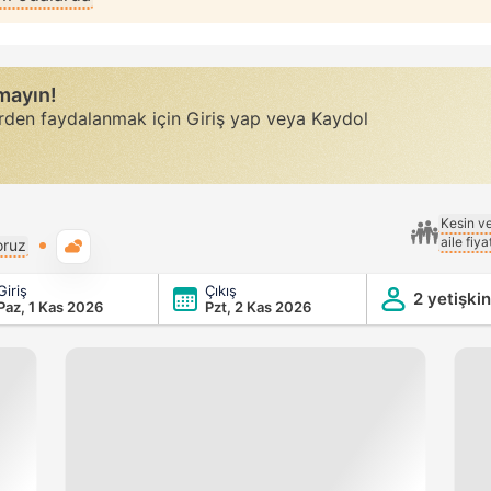
rmayın!
erden faydalanmak için Giriş yap veya Kaydol
Kesin v
aile fiy
Genel hava durumu
oruz
Giriş
Çıkış
2 yetişkin
Paz, 1 Kas 2026
Pzt, 2 Kas 2026