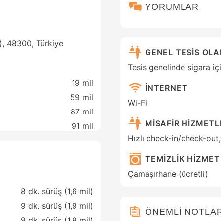
YORUMLAR
l), 48300, Türkiye
GENEL TESİS OL
Tesis genelinde sigara iç
19 mil
İNTERNET
59 mil
Wi-Fi
87 mil
MİSAFİR HİZMETL
91 mil
Hızlı check-in/check-out,
TEMİZLİK HİZMET
Çamaşırhane (ücretli)
8 dk. sürüş (1,6 mil)
9 dk. sürüş (1,9 mil)
ÖNEMLİ NOTLA
9 dk. sürüş (1,9 mil)