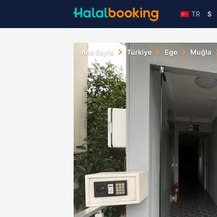
TR
$
Ana Sayfa
Türkiye
Ege
Muğla