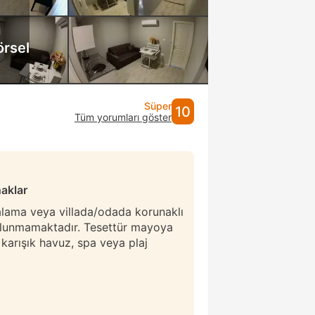
örsel
Süper
10
Tüm yorumları göster
naklar
ralama veya villada/odada korunaklı
ulunmamaktadır. Tesettür mayoya
r karışık havuz, spa veya plaj