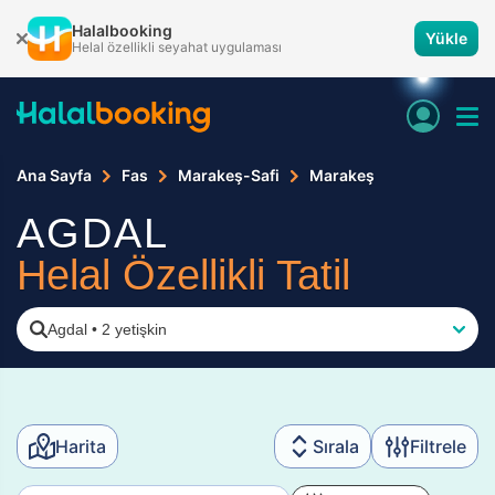
Halalbooking
Yükle
Helal özellikli seyahat uygulaması
Ana Sayfa
Fas
Marakeş-Safi
Marakeş
AGDAL
Helal Özellikli Tatil
Agdal
•
2 yetişkin
Harita
Sırala
Filtrele