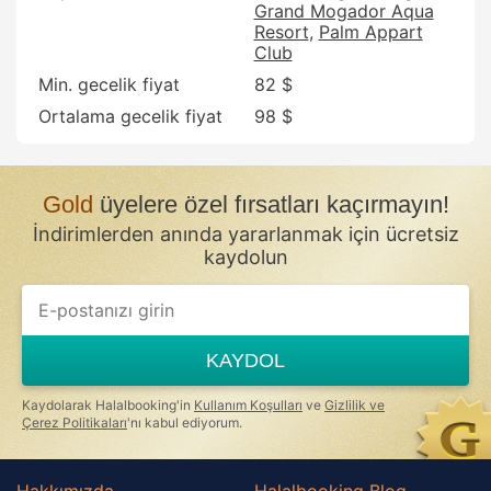
Grand Mogador Aqua
Resort
Palm Appart
Club
Min. gecelik fiyat
82 $
Ortalama gecelik fiyat
98 $
Gold
üyelere özel fırsatları kaçırmayın!
İndirimlerden anında yararlanmak için ücretsiz
kaydolun
If
you
are
a
KAYDOL
human,
ignore
this
Kaydolarak Halalbooking'in
Kullanım Koşulları
ve
Gizlilik ve
field
Çerez Politikaları
'nı kabul ediyorum.
Hakkımızda
Halalbooking Blog