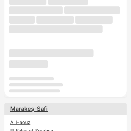
Marakeş-Safi
Al Haouz
El Kelaa of Sraghna