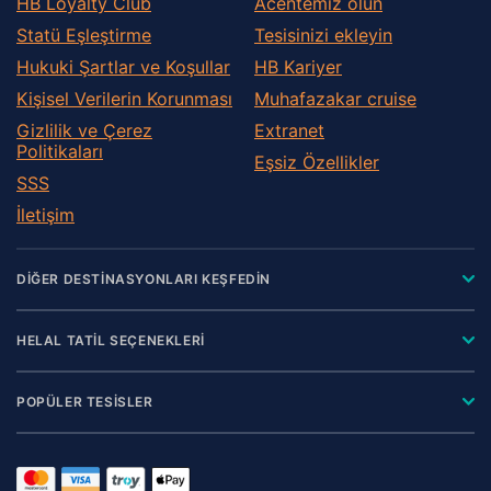
HB Loyalty Club
Acentemiz olun
Statü Eşleştirme
Tesisinizi ekleyin
Hukuki Şartlar ve Koşullar
HB Kariyer
Kişisel Verilerin Korunması
Muhafazakar сruise
Gizlilik ve Çerez
Extranet
Politikaları
Eşsiz Özellikler
SSS
İletişim
DİĞER DESTİNASYONLARI KEŞFEDİN
HELAL TATİL SEÇENEKLERİ
POPÜLER TESİSLER