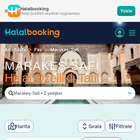
Halalbooking
Yükle
Helal özellikli seyahat uygulaması
Ana Sayfa
Fas
Marakeş-Safi
MARAKEŞ-SAFİ
Helal Özellikli Tatil
Marakeş-Safi
•
2 yetişkin
Harita
Sırala
Filtrele