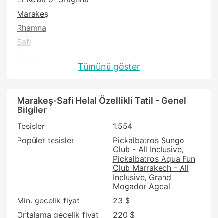
Marakeş
Rhamna
Safi
Suvayr
Tümünü göster
Marakeş-Safi Helal Özellikli Tatil - Genel
Bilgiler
Tesisler
1.554
Popüler tesisler
Pickalbatros Sungo
Club - All Inclusive
Pickalbatros Aqua Fun
Club Marrakech - All
Inclusive
Grand
Mogador Agdal
Min. gecelik fiyat
23 $
Ortalama gecelik fiyat
220 $