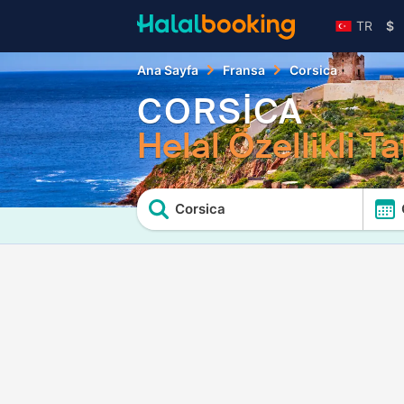
TR
$
Ana Sayfa
Fransa
Corsica
CORSİCA
Helal Özellikli Tat
Corsica