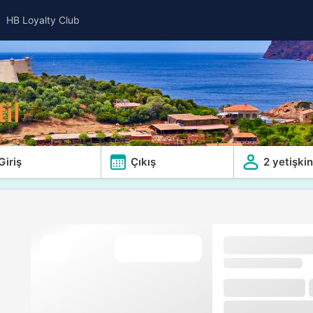
HB Loyalty Club
il
Giriş
Çıkış
2 yetişkin