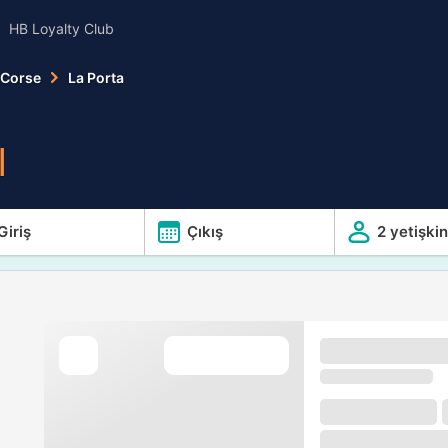
HB Loyalty Club
-Corse
La Porta
l
Giriş
Çıkış
2 yetişkin